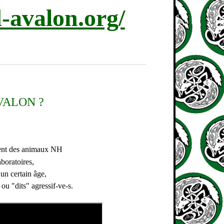
d-avalon.org/
VALON ?
ent des animaux NH
boratoires,
un certain âge,
 ou "dits" agressif-ve-s.